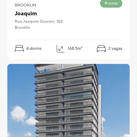
Pronto
BROOKLIN
Joaquim
Rua Joaquim Guarani, 322
Selecione o estado onde
Brooklin
você quer navegar:
4 dorms
168.5m²
2 vagas
RJ
MG