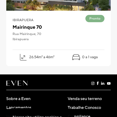
Pronto
IBIRAPUERA
Mairinque 70
Rua Mairinque, 70
Ibirapuera
26.54m² a 46m²
0 a 1 vaga
Sobre a Even
Venda seu terreno
Lançamentos
Trabalhe Conosco
Investidores
Compliance