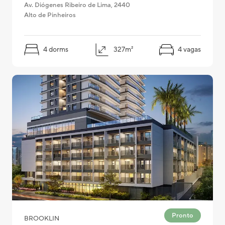
Av. Diógenes Ribeiro de Lima, 2440
2016
Alto de Pinheiros
Pelo mapa
2015
2014
4 dorms
327m²
4 vagas
2013
2012
2011
2010
2009
2008
Pronto
BROOKLIN