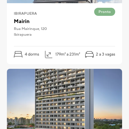
Pronto
IBIRAPUERA
Mairin
Rua Mairinque, 120
Ibirapuera
4 dorms
179m² a 231m²
2 a 3 vagas