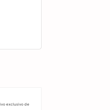
ixo.
ento
i*
ivo exclusivo de