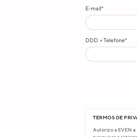
E-mail*
Fale com u
Fale com 
Para falar
DDD + Telefone*
Nome*
Confirme 
E-mail*
TERMOS DE PRI
DDD + Telefo
Autorizo a EVEN a 