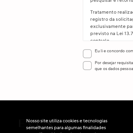
pesquisar e retorna
Tratamento realiza
registro da solicit
Aceito os t
informando 
exclusivamente par
previsto na Lei 13
controle.
Eu li e concordo co
Guarda das informa
pesquisa realizad
Por desejar requisit
toda segurança pel
que os dados pessoai
(ANPD), órgãos go
quais solicitei a p
solicitação. Após 
estatísticas ou eli
Compartilhamento 
poderão ser compa
Nosso site utiliza cookies e tecnologias
órgãos governament
semelhantes para algumas finalidades
apenas para tal fi